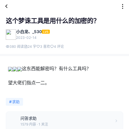
这个梦诛工具是用什么的加密的？
小白龙、_530
LV5
2023-02-14
380 阅读
24 字
3 喜欢
4 评论
这东西能解密吗？有什么工具吗？
望大佬们指点一二。
#
求助
问答求助
1579 内容 · 1 关注