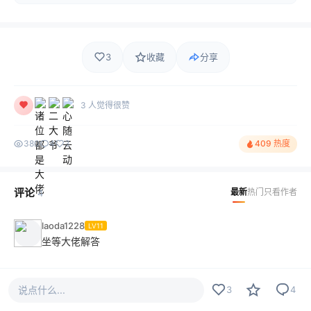
3
收藏
分享
3 人觉得很赞
380
4
3
409 热度
评论
最新
热门
只看作者
4
laoda1228
LV11
坐等大佬解答
说点什么...
3
4
2023-02-15