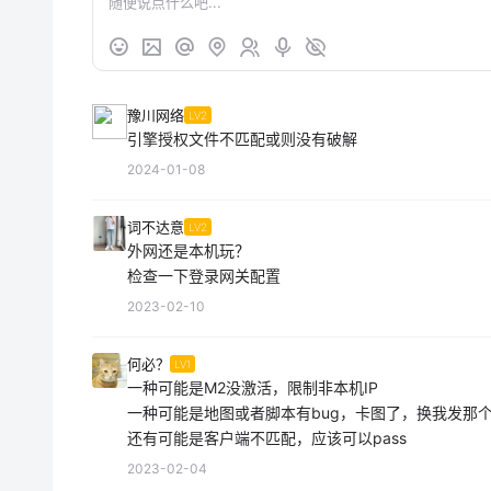
豫川网络
LV2
引擎授权文件不匹配或则没有破解
2024-01-08
词不达意
LV2
外网还是本机玩？
检查一下登录网关配置
2023-02-10
何必？
LV1
一种可能是M2没激活，限制非本机IP
一种可能是地图或者脚本有bug，卡图了，换我发那个纯
还有可能是客户端不匹配，应该可以pass
2023-02-04