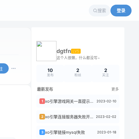
搜索
登录
dgtfn
LV5
这个人很懒，什么都没写~
注
10
2
2
发布
粉丝
关注
最新发布
更多
xo引擎游戏网关一直提示服务器连接已关闭
2023-02-10
1
xo引擎连接服务器失败开不开门
2023-02-02
2
xo引擎链接mysql失败
2023-01-18
3