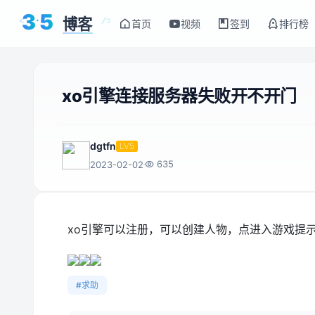
3
5
博客
<
/>
首页
视频
签到
排行榜
xo引擎连接服务器失败开不开门
dgtfn
LV5
635
2023-02-02
xo引擎可以注册，可以创建人物，点进入游戏提
#求助