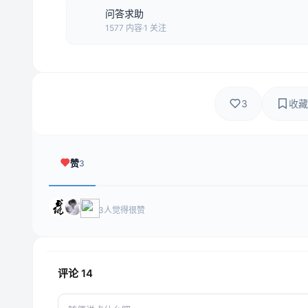
问答求助
1577 内容
1 关注
3
收藏
赞
3
3人觉得很赞
评论
14