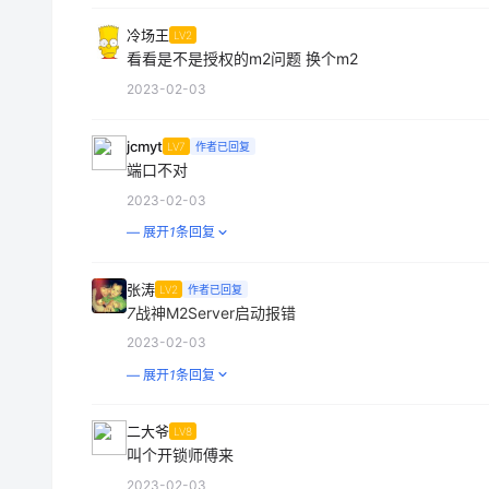
冷场王
LV2
看看是不是授权的m2问题 换个m2
2023-02-03
jcmyt
LV7
作者已回复
端口不对
2023-02-03
— 展开
1
条回复
张涛
LV2
作者已回复
7
战神M2Server启动报错
2023-02-03
— 展开
1
条回复
二大爷
LV8
叫个开锁师傅来
2023-02-03