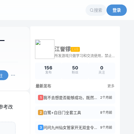
搜索
登录
一
江誉镠
LV8
所发游戏只做学习和交流使用，禁止任何商业用途，违者后果自负！
156
50
0
发布
粉丝
关注
注
最新发布
更多
我不去想是否能够成功，既然选择了远方，便只顾风雨兼程；我不去想身后会不会袭来寒风...
2个月前
1
参考改
白鹭+白日门全套工具
8个月前
2
问问九州仙女管家开无双金令的路径在宝塔文件哪里改
9个月前
3