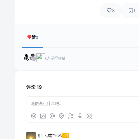
3
1
赞
3
3人觉得很赞
评论
19
飞上云端™✅♨
LV1