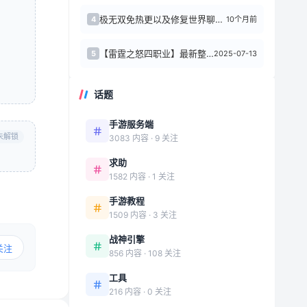
极无双免热更以及修复世界聊天的办法
10个月前
4
【雷霆之怒四职业】最新整理WIN系服务端+GM后台+详细搭建教程+外网教程+实践
2025-07-13
5
话题
手游服务端
未解锁
3083 内容 · 9 关注
求助
1582 内容 · 1 关注
手游教程
1509 内容 · 3 关注
战神引擎
关注
856 内容 · 108 关注
工具
216 内容 · 0 关注