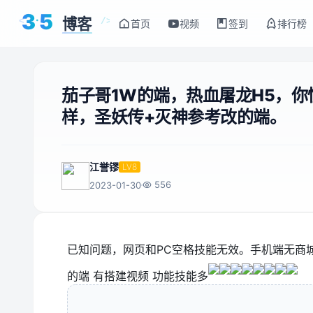
3
5
博客
<
/>
首页
视频
签到
排行榜
茄子哥1W的端，热血屠龙H5，
样，圣妖传+灭神参考改的端。
江誉镠
LV8
556
2023-01-30
已知问题，网页和PC空格技能无效。手机端无商
的端 有搭建视频 功能技能多