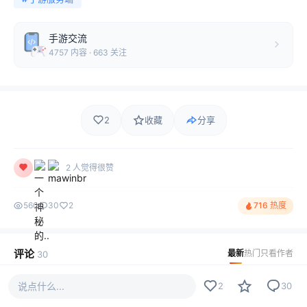
手游交流
4757 内容 · 663 关注
2
收藏
分享
2 人觉得很赞
560
30
2
716 热度
评论
最新
热门
只看作者
30
说点什么...
2
30
aifeifei819
LV1
这个逼装的我给82分，剩下的用666的方式打给你！