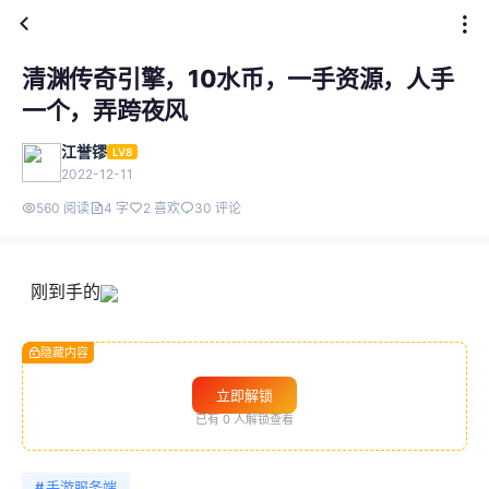
清渊传奇引擎，10水币，一手资源，人手
一个，弄跨夜风
江誉镠
LV8
2022-12-11
560 阅读
4 字
2 喜欢
30 评论
刚到手的
隐藏内容
立即解锁
已有
0
人解锁查看
#
手游服务端