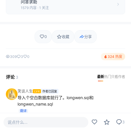
问答求助
1579 内容 · 1 关注
0
收藏
分享
309
3
0
324 热度
评论
最新
热门
只看作者
3
笑谈人生
LV4
作者已回复
导入个空白数据库就行了。longwen.sql和
longwen_name.sql
翻译
2022-12-09
说点什么...
3
两开花
LV7
作者