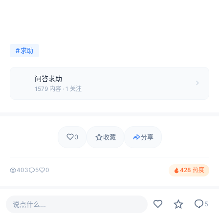
#
求助
问答求助
1579 内容 · 1 关注
0
收藏
分享
403
5
0
428 热度
说点什么...
评论
5
最新
热门
只看作者
5