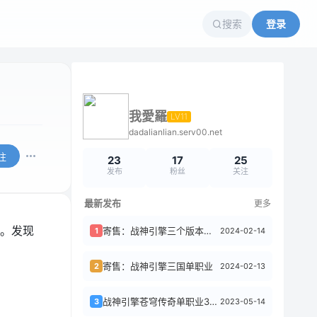
搜索
登录
我愛羅
LV11
dadalianlian.serv00.net
注
23
17
25
发布
粉丝
关注
最新发布
更多
。发现
寄售：战神引擎三个版本单职业打包出售
2024-02-14
1
寄售：战神引擎三国单职业
2024-02-13
2
战神引擎苍穹传奇单职业3k定制版[白猪3]
2023-05-14
3