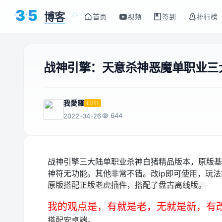
3
5
博客
<
/>
首页
视频
签到
排行榜
战神引擎：天意杀神恶魔单职业三
我愛羅
LV11
644
2022-04-26
战神引擎三大陆单职业杀神白猪精品版本，原版基
神符无功能。其他非常不错。改ip即可使用，玩
原版搭配正版老虎插件，搭配了盘古离线版。
我的观点是，有就是老，无就是新，有
搭配安卓端。