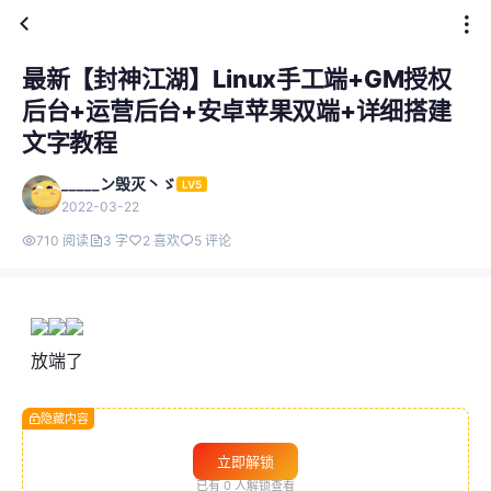
最新【封神江湖】Linux手工端+GM授权
后台+运营后台+安卓苹果双端+详细搭建
文字教程
_____ン毁灭丶ゞ
LV5
2022-03-22
710 阅读
3 字
2 喜欢
5 评论
放端了
隐藏内容
立即解锁
已有
0
人解锁查看