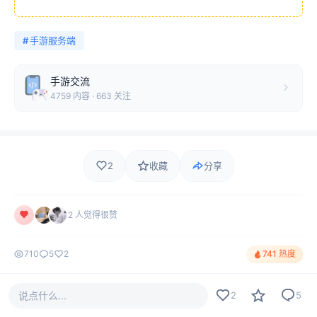
#
手游服务端
手游交流
4759 内容 · 663 关注
2
收藏
分享
2 人觉得很赞
710
5
2
741 热度
说点什么...
2
5
评论
最新
热门
只看作者
5