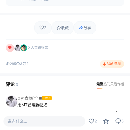
2
收藏
分享
2 人觉得很赞
285
3
2
306 热度
评论
最新
热门
只看作者
3
♔y1青橙ī︶°■
LV13
用MT管理器签名
2022-03-21
说点什么...
2
3
nanjiu
LV5