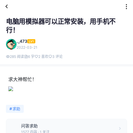
电脑用模拟器可以正常安装，用手机不
行！
._473
LV1
2022-03-21
285 阅读
6 字
2 喜欢
3 评论
求大神帮忙！
#
求助
问答求助
1577 内容 · 1 关注