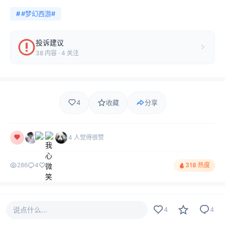
#
#梦幻西游#
投诉建议
38 内容 · 4 关注
4
收藏
分享
4 人觉得很赞
286
4
4
318 热度
评论
最新
热门
只看作者
4
说点什么...
4
4
一个神秘的..
LV13