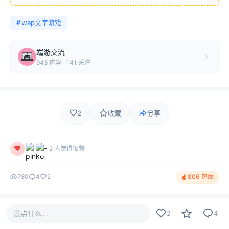
#
wap文字游戏
端游交流
943 内容 · 141 关注
2
收藏
分享
2 人觉得很赞
780
4
2
806 热度
评论
最新
热门
只看作者
说点什么...
4
2
4