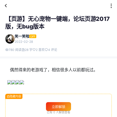
【页游】无心宠物一键端，论坛页游2017
版，无bug版本
笑一笑啦
LV1
2022-02-28
780 阅读
28 字
2 喜欢
4 评论
偶然得来的老游戏了，相信很多人以前都玩过。
隐藏内容
立即解锁
已有
0
人解锁查看