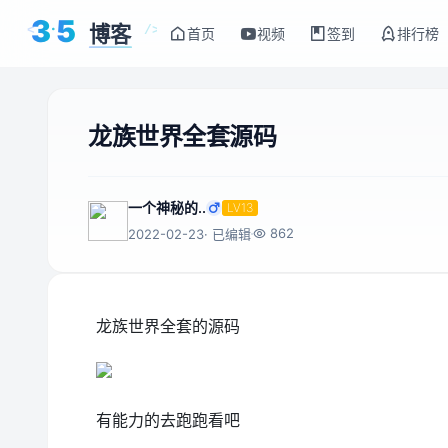
3
5
博客
<
/>
首页
视频
签到
排行榜
龙族世界全套源码
一个神秘的..
LV13
862
2022-02-23
· 已编辑
龙族世界全套的源码
有能力的去跑跑看吧