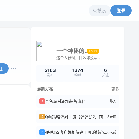
搜索
登录
一个神秘的..
LV13
这个人很懒，什么都没写~
注
2163
1374
6
发布
粉丝
关注
最新发布
更多
黑色派对添加装备流程
昨天
1
Q萌策略弹射手游【弹弹岛2】前后端全套源码+搭建教程
8天前
2
弹弹岛2客户端加解密工具的核心逻辑
8天前
3