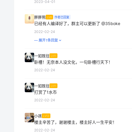
2023-04-01
胖胖熊
LV8
作者已回复
已经有人编译好了，群主可以更新了
@35boke
2022-02-24
— 展开
1
条回复
一如既往
LV11
卧槽！无奈本人没文化，一句卧槽行天下！
2022-02-24
一如既往
LV11
打赏了1水币
2022-02-24
小孩
LV12
楼主辛苦了，谢谢楼主，楼主好人一生平安！
2022-02-24