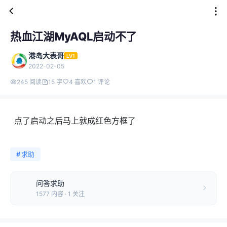
热血江湖MyAQL启动不了
港岛大表哥
LV1
2022-02-05
245 阅读
15 字
4 喜欢
1 评论
点了启动之后马上就成红色方框了
#
求助
问答求助
1577 内容 · 1 关注