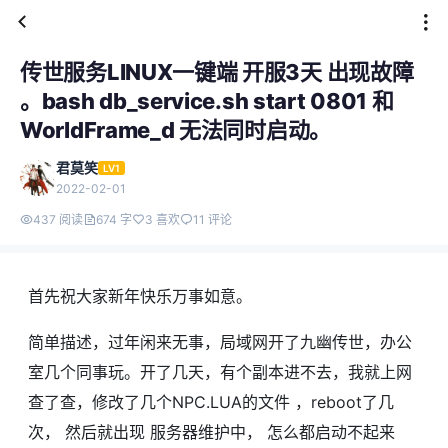
传世服务LINUX一键端 开服3天 出现故障
。bash db_service.sh start 0801 和
WorldFrame_d 无法同时启动。
君莫笑
LV1
2022-02-01
437 阅读
674 字
3 喜欢
11 评论
首先祝大家新年快乐万事如意。
简单描述，过年闲来无事，局域网开了九幽传世，办公
室几个同事玩。开了几天，有个副本进不去，我就上网
查了查，修改了几个NPC.LUA的文件 ，reboot了几
次， 然后就出现 服务器维护中， 怎么都启动不起来