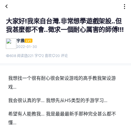
大家好!我來自台灣.非常想學遊戲架設..但
我甚麼都不會..徵求一個耐心厲害的師傅!!!
宇晨
LV1
2022-01-30
608 阅读
221 字
2 喜欢
20 评论
我想找一个很有耐心很会架设游戏的高手教我架设游
戏...
我会很认真的学... 我想先从H5类型的手游学习...
希望有人能教我... 我是最最最新手那种完全甚么都不
懂...