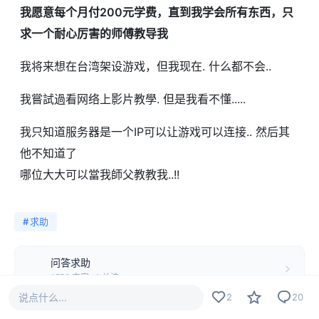
我愿意每个月付200元学费，直到我学会所有东西，只
求一个耐心厉害的师傅教导我
我将来想在台湾架设游戏，但我现在. 什么都不会..
我嘗試過看网络上影片教學. 但是我看不懂.....
我只知道服务器是一个IP可以让游戏可以连接.. 然后其
他不知道了
哪位大大可以當我師父教教我..!!
#
求助
问答求助
1579 内容 · 1 关注
说点什么...
2
20