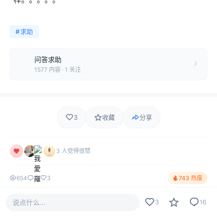
#
求助
问答求助
1577 内容 · 1 关注
3
收藏
分享
3 人觉得很赞
654
16
3
743 热度
说点什么...
3
16
评论
最新
热门
只看作者
16