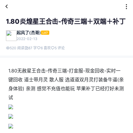
1.80炎煌星王合击-传奇三端＋双端＋补丁
起风了(杰哥)
LV7
2022-02-13
520 阅读
87 字
6 喜欢
5 评论
1.80无赦星王合击-传奇三端-打金服-现金回收-实时一
键回收 道士带月灵 散人服 选道道双月灵打装备牛逼(亲
身体验) 亲测 感觉不充值也能玩 苹果补丁已经打好未测
试