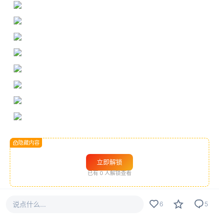
隐藏内容
立即解锁
已有
0
人解锁查看
#
手游服务端
说点什么...
6
5