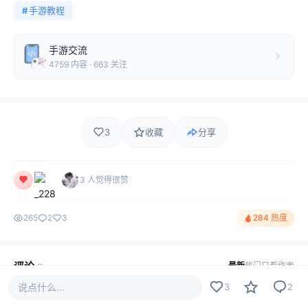
#
手游教程
手游交流
4759 内容 · 663 关注
3
收藏
分享
3 人觉得很赞
265
2
3
284 热度
评论
最新
热门
只看作者
2
说点什么...
3
2
‭_228
LV5