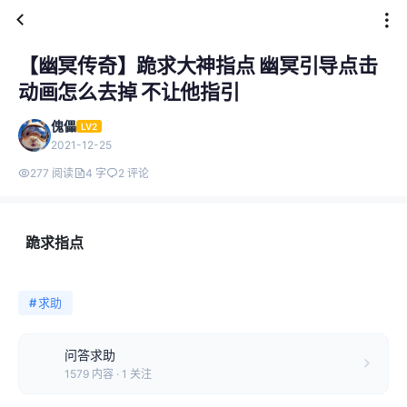
【幽冥传奇】跪求大神指点 幽冥引导点击
动画怎么去掉 不让他指引
傀儡
LV2
2021-12-25
277 阅读
4 字
2 评论
跪求指点
#
求助
问答求助
1579 内容 · 1 关注