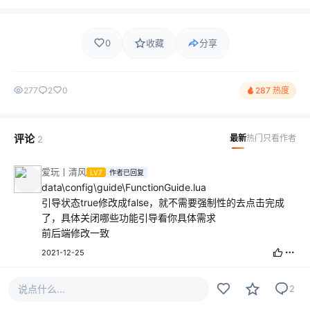
0
收藏
分享
277
2
0
287 热度
评论
最新
热门
只看作者
2
爱玩丨清风
LV7
作者已回复
data\config\guide\FunctionGuide.lua
引导状态true修改成false，就不需要强制性的去点击完成
了，具体关闭哪些功能引导看你具体需求
前后端修改一致
2021-12-25
傀儡
LV2
作者
说点什么...
2
感谢大佬回复