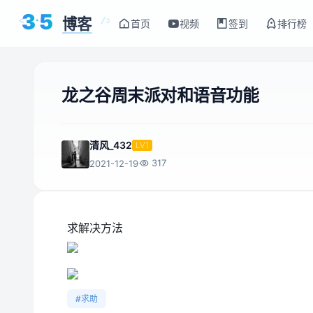
3
5
博客
<
/>
首页
视频
签到
排行榜
龙之谷周末派对和语音功能
清风_432
LV1
317
2021-12-19
求解决方法
#求助