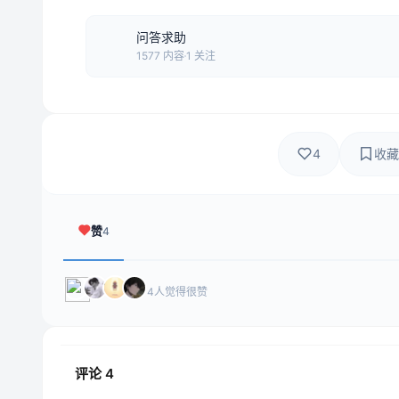
问答求助
1577 内容
1 关注
4
收藏
赞
4
4人觉得很赞
评论
4