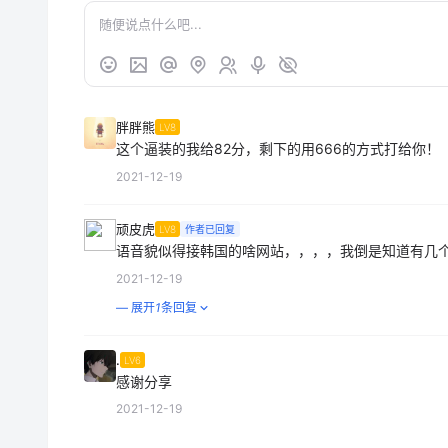
胖胖熊
LV8
这个逼装的我给82分，剩下的用666的方式打给你！
2021-12-19
顽皮虎
LV8
作者已回复
语音貌似得接韩国的啥网站，，，，我倒是知道有几
2021-12-19
— 展开
1
条回复
.
LV6
感谢分享
2021-12-19