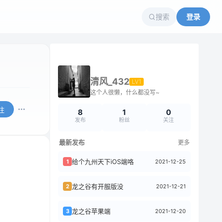
搜索
登录
清风_432
LV1
这个人很懒，什么都没写~
注
8
1
0
发布
粉丝
关注
最新发布
更多
给个九州天下iOS端咯
2021-12-25
1
龙之谷有开服版没
2021-12-21
2
龙之谷苹果端
2021-12-20
3