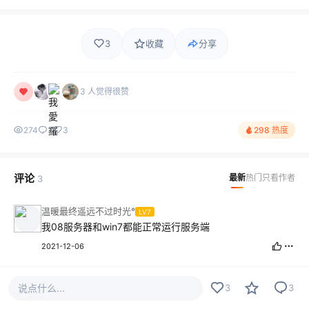
3
收藏
分享
3 人觉得很赞
274
3
3
298 热度
评论
最新
热门
只看作者
3
温暖最终遥远不过时光°
LV7
我08服务器和win7都能正常运行服务端
2021-12-06
一个神秘的..
LV13
说点什么...
3
3
对系统没有要求
我测试懒得用服务器就用的自己电脑测