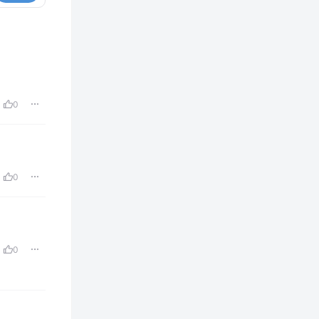
0
0
0