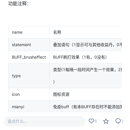
功能注释：
name
名称
statement
叠加语句（1显示可与其他收益丹，0不显
BUFF_brusheffect
BUFF刷打效果（1有，0没有）
类型(1每隔一段时间产生一个效果，2剩
type
）
icon
图标资源
mianyi
免疫buff（有本BUFF存在时不能添加列表
mianyizu
免疫buff组
说点什么...
6
2