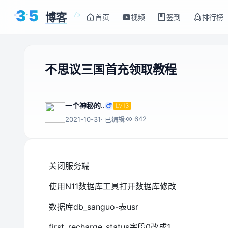
3
5
博客
<
/>
首页
视频
签到
排行榜
不思议三国首充领取教程
一个神秘的..
LV13
642
2021-10-31
· 已编辑
关闭服务端
使用N11数据库工具打开数据库修改
数据库db_sanguo-表usr
first_recharge_status字段0改成1