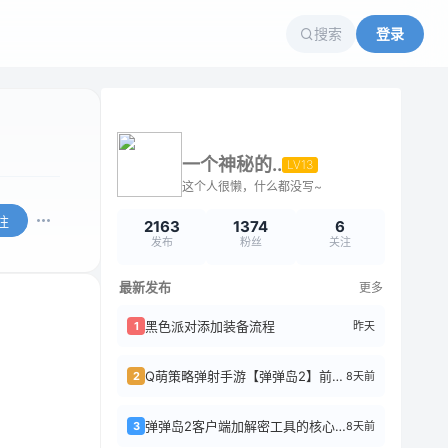
搜索
登录
一个神秘的..
LV13
这个人很懒，什么都没写~
注
2163
1374
6
发布
粉丝
关注
最新发布
更多
黑色派对添加装备流程
昨天
1
Q萌策略弹射手游【弹弹岛2】前后端全套源码+搭建教程
8天前
2
弹弹岛2客户端加解密工具的核心逻辑
8天前
3