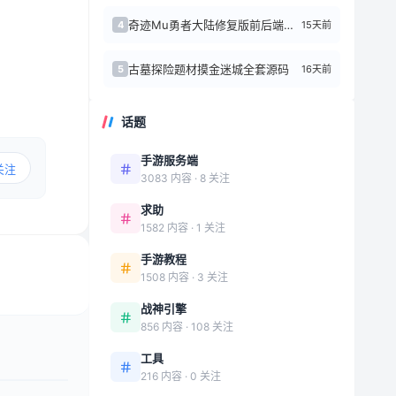
奇迹Mu勇者大陆修复版前后端源代码+Linux手工端
15天前
4
古墓探险题材摸金迷城全套源码
16天前
5
话题
手游服务端
关注
3083 内容 · 8 关注
求助
1582 内容 · 1 关注
手游教程
1508 内容 · 3 关注
战神引擎
856 内容 · 108 关注
工具
216 内容 · 0 关注