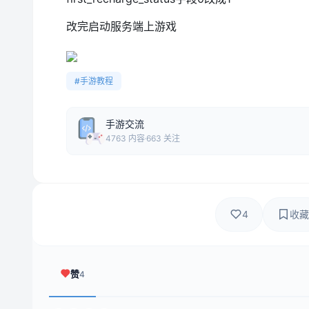
改完启动服务端上游戏
#手游教程
手游交流
4763 内容
663 关注
4
收藏
赞
4