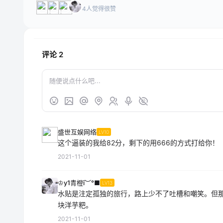
4人觉得很赞
评论
2
盛世互娱网络
LV10
这个逼装的我给82分，剩下的用666的方式打给你！
2021-11-01
♔y1青橙ī︶°■
LV13
水贴是注定孤独的旅行，路上少不了吐槽和嘲笑。但
块洋芋粑。
2021-11-01