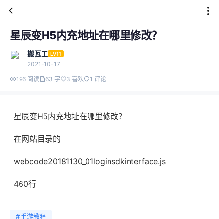
星辰变H5内充地址在哪里修改？
搬瓦工
LV11
2021-10-17
196 阅读
63 字
3 喜欢
1 评论
星辰变H5内充地址在哪里修改？
在网站目录的
webcode20181130_01loginsdkinterface.js
460行
#
手游教程