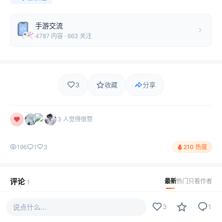
手游交流
4787 内容 · 663 关注
3
收藏
分享
3 人觉得很赞
196
1
3
210 热度
评论
最新
热门
只看作者
1
♔y1青橙ī︶°■
说点什么...
LV13
3
1
水贴是注定孤独的旅行，路上少不了吐槽和嘲笑。但那又怎