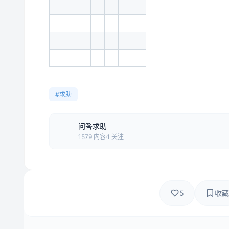
#求助
问答求助
1579 内容
1 关注
5
收藏