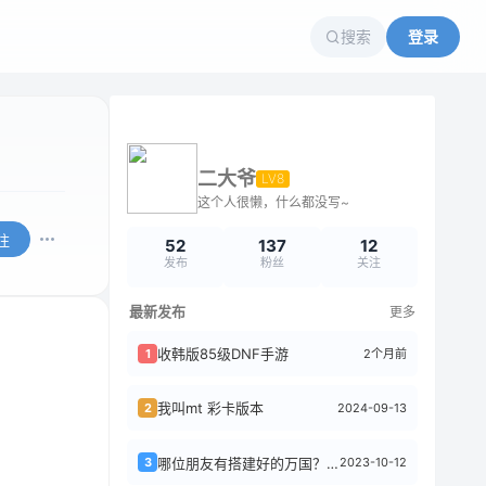
搜索
登录
二大爷
LV8
这个人很懒，什么都没写~
注
52
137
12
发布
粉丝
关注
最新发布
更多
收韩版85级DNF手游
2个月前
1
我叫mt 彩卡版本
2024-09-13
2
2023-10-12
3
哪位朋友有搭建好的万国？借我体验一下，