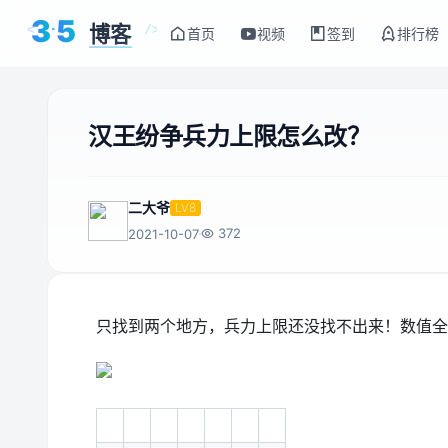
3
5
博客
<
/>
首页
视频
签到
排行榜
汉王纷争兵力上限怎么改？
二大爷
LV8
372
2021-10-07
只找到两个地方，兵力上限还没找不出来！数值全