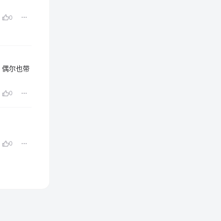
0
，偶尔也带
0
0