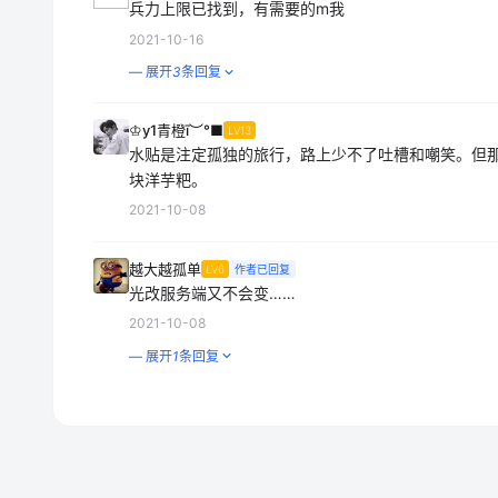
兵力上限已找到，有需要的m我
2021-10-16
— 展开
3
条回复
♔y1青橙ī︶°■
LV13
水贴是注定孤独的旅行，路上少不了吐槽和嘲笑。但
块洋芋粑。
2021-10-08
越大越孤单
LV6
作者已回复
光改服务端又不会变……
2021-10-08
— 展开
1
条回复