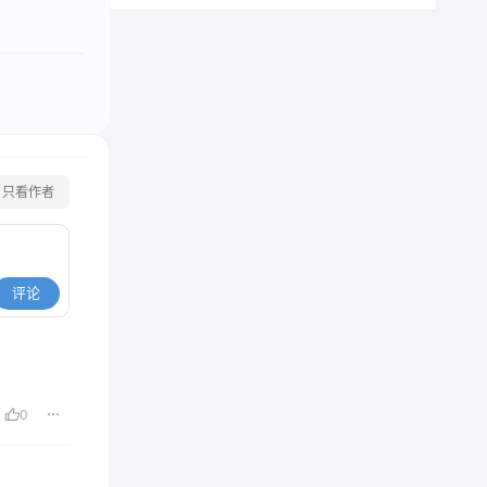
只看作者
评论
0