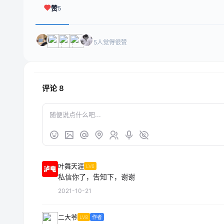
赞
5
5人觉得很赞
评论
8
叶舞天涯
LV6
私信你了，告知下，谢谢
2021-10-21
二大爷
LV8
作者