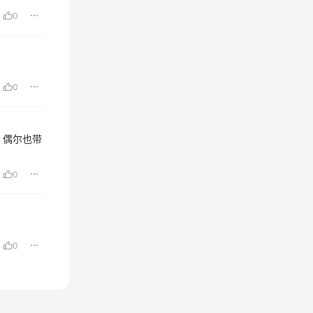
0
0
，偶尔也带
0
0