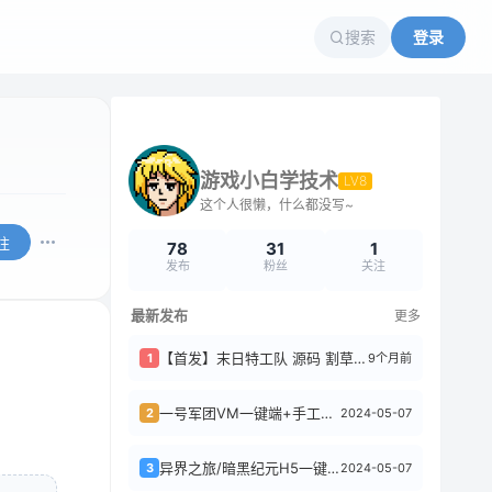
搜索
登录
游戏小白学技术
LV8
这个人很懒，什么都没写~
注
78
31
1
发布
粉丝
关注
最新发布
更多
【首发】末日特工队 源码 割草类微信DY小游戏源码 Cocos Creator ...
9个月前
1
一号军团VM一键端+手工端+授权后台+配套教程
2024-05-07
2
异界之旅/暗黑纪元H5一键端/手工端/授权后台/运营后台/视频教程
2024-05-07
3