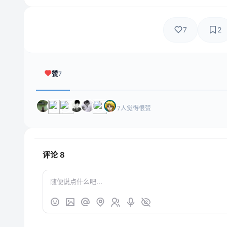
7
2
赞
7
7人觉得很赞
评论
8