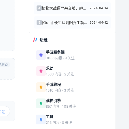
植物大战僵尸杂交版，超级好玩。可以摸鱼，哈哈哈哈哈哈哈哈哈
2024-04-14
4
[Gom] 长生从阴阳养生功开始/冥王之城一键游戏端/补丁/登录器/网站/教程/...
2024-04-12
5
话题
手游服务端
3086 内容 · 9 关注
未解锁
求助
1583 内容 · 2 关注
手游教程
1510 内容 · 3 关注
战神引擎
857 内容 · 108 关注
关注
工具
216 内容 · 0 关注