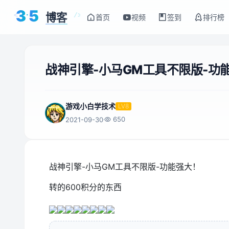
3
5
博客
<
/>
首页
视频
签到
排行榜
战神引擎-小马GM工具不限版-功
游戏小白学技术
LV8
650
2021-09-30
战神引擎-小马GM工具不限版-功能强大！
转的600积分的东西