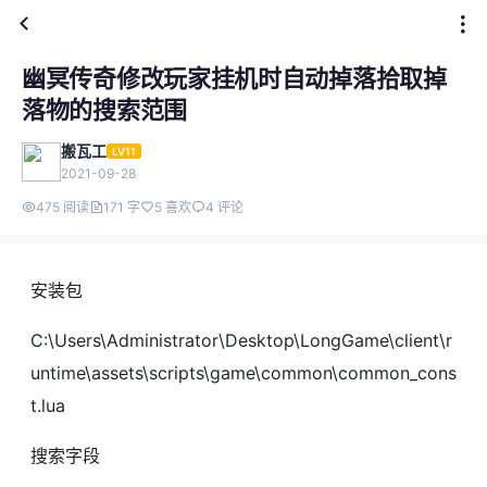
幽冥传奇修改玩家挂机时自动掉落拾取掉
落物的搜索范围
搬瓦工
LV11
2021-09-28
475 阅读
171 字
5 喜欢
4 评论
安装包
C:\Users\Administrator\Desktop\LongGame\client\r
untime\assets\scripts\game\common\common_cons
t.lua
搜索字段