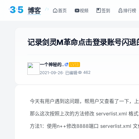
3
5
博客
<
/>
首页
视频
签到
排行榜
记录剑灵M革命点击登录账号闪退
一个神秘的..
LV13
462
2021-09-26
· 已编辑
今天有用户遇到这问题，帮用户又查看了一下，上一次也
那么这次按照上次的方法修改 serverlist.xm
方法1：使用n++修改8888端口 serverlist.xml