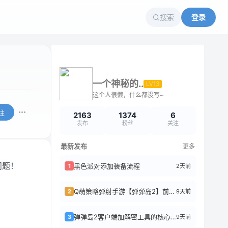
搜索
登录
一个神秘的..
LV13
这个人很懒，什么都没写~
注
2163
1374
6
发布
粉丝
关注
最新发布
更多
问题！
黑色派对添加装备流程
2天前
1
Q萌策略弹射手游【弹弹岛2】前后端全套源码+搭建教程
9天前
2
弹弹岛2客户端加解密工具的核心逻辑
9天前
3