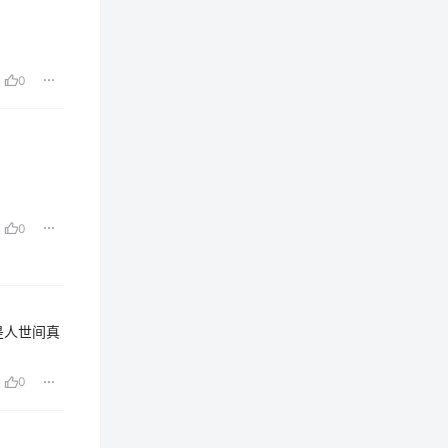
0
0
是人世间真
0