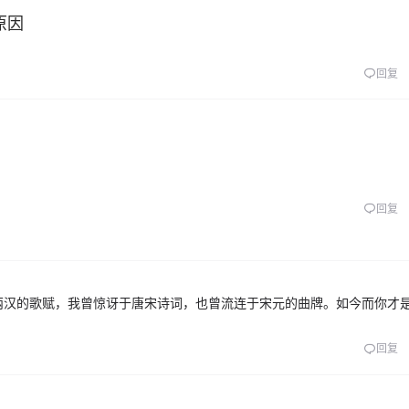
原因
回复
回复
两汉的歌赋，我曾惊讶于唐宋诗词，也曾流连于宋元的曲牌。如今而你才
回复