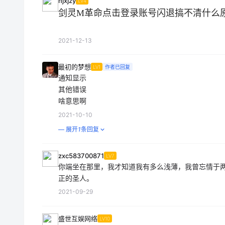
njxjzy
LV4
剑灵M革命点击登录账号闪退搞不清什么
2021-12-13
最初的梦想
LV1
作者已回复
通知显示
其他错误
啥意思啊
2021-10-10
— 展开
1
条回复
zxc583700871
LV7
你端坐在那里，我才知道我有多么浅薄，我曾忘情于
正的圣人。
2021-09-29
盛世互娱网络
LV10