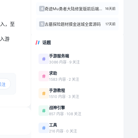
奇迹Mu勇者大陆修复版前后端源代码+Linux手工端
16天前
4
入，至
古墓探险题材摸金迷城全套源码
17天前
5
入游
话题
手游服务端
3086 内容 · 9 关注
求助
1583 内容 · 2 关注
关注
手游教程
1510 内容 · 3 关注
战神引擎
857 内容 · 108 关注
工具
216 内容 · 0 关注