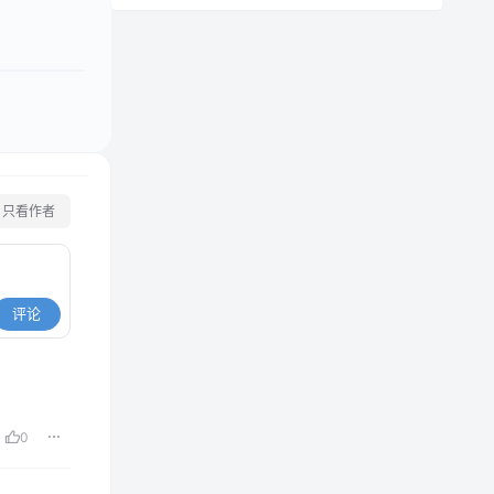
只看作者
评论
0