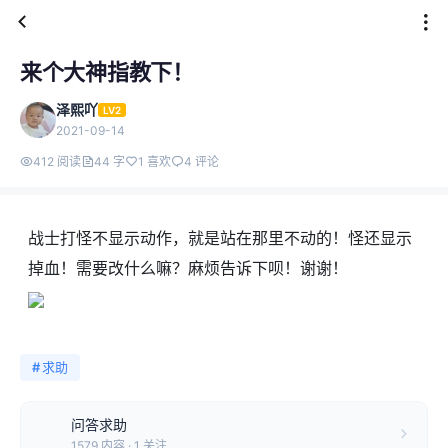
来个大神指教下！
泽熙吖
LV2
2021-09-14
412 阅读
44 字
1 喜欢
4 评论
战士打怪不显示动作，就是站在那里不动的！怪还显示
掉血！需要改什么嘛？麻烦告诉下呗！谢谢！
#
求助
问答求助
1579 内容 · 1 关注