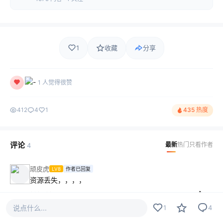
1
收藏
分享
1 人觉得很赞
412
4
1
435 热度
评论
最新
热门
只看作者
4
顽皮虎
LV8
作者已回复
资源丢失，，，，
2021-09-15
说点什么...
1
4
泽熙吖
LV2
作者