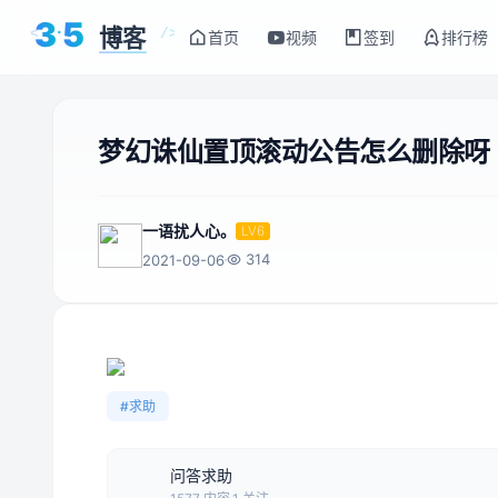
3
5
博客
<
/>
首页
视频
签到
排行榜
梦幻诛仙置顶滚动公告怎么删除呀
一语扰人心。
LV6
314
2021-09-06
#求助
问答求助