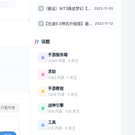
（搬运）MT3换皮梦幻【侠客西游2】一键端+攻略+安卓端+GM后台
2022-11-20
4
【无道6.0神农升级版】最新整理WIN服务端+运营后台+双端+架设教程（搬运）
2022-11-12
5
话题
手游服务端
3084 内容 · 9 关注
求助
1582 内容 · 1 关注
手游教程
1509 内容 · 3 关注
战神引擎
只看作者
856 内容 · 108 关注
工具
216 内容 · 0 关注