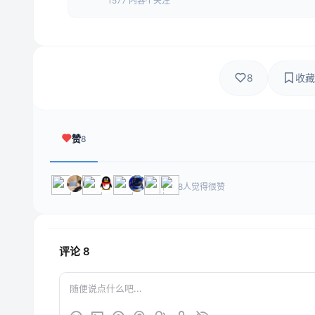
1577 内容
1 关注
8
收藏
赞
8
8人觉得很赞
评论
8