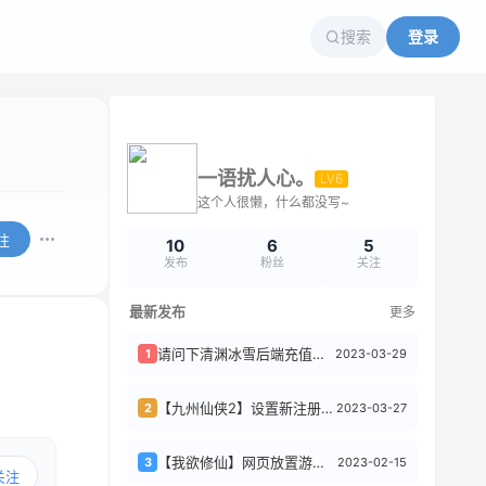
搜索
登录
一语扰人心。
LV6
这个人很懒，什么都没写~
注
10
6
5
发布
粉丝
关注
最新发布
更多
请问下清渊冰雪后端充值比例金额，修改哪个文件，路径是那里？
2023-03-29
1
【九州仙侠2】设置新注册账号赠送平台币
2023-03-27
2
【我欲修仙】网页放置游戏源码+教程
2023-02-15
3
关注