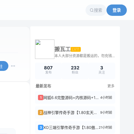
搜索
登录
搬瓦工
LV11
本人大部分资源都是搬运的，勿充钱购买，不解答问题
注
807
232
3
发布
粉丝
关注
最新发布
更多
网狐6.6完整源码+内核源码+105款游戏源码+开发文档全套
4小时前
1
战神引擎传奇手游【1.80玄天战神】特色服务端+镇妖塔+聚宝盆+修仙炼体+千里追...
9小时前
2
XO三端引擎传奇手游【1.80傲皇合击大极品】复古服务端+傲皇领域+傲皇冰原+傲...
21小时前
3