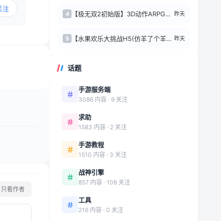
关注
【极无双2初始版】3D动作ARPG手游Linux服务端 本地热更+本地注册+GM...
昨天
4
【水果欢乐大挑战H5(仿羊了个羊H5)】休闲三网小游戏H5游戏Win+Linux...
昨天
5
话题
手游服务端
3086 内容 · 9 关注
求助
1583 内容 · 2 关注
手游教程
1510 内容 · 3 关注
战神引擎
857 内容 · 108 关注
只看作者
工具
216 内容 · 0 关注