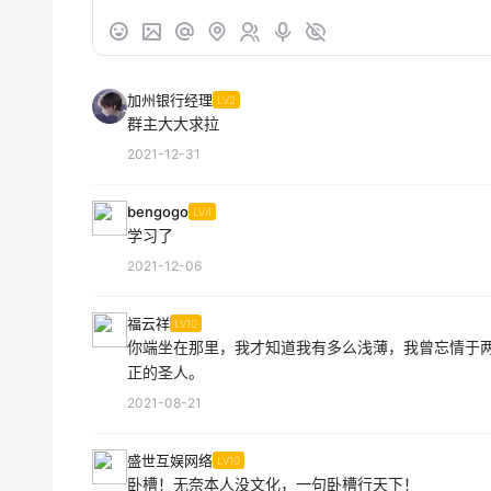
加州银行经理
LV2
群主大大求拉
2021-12-31
bengogo
LV4
学习了
2021-12-06
福云祥
LV10
你端坐在那里，我才知道我有多么浅薄，我曾忘情于
正的圣人。
2021-08-21
盛世互娱网络
LV10
卧槽！无奈本人没文化，一句卧槽行天下！