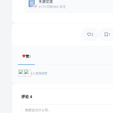
手游交流
4775 内容
663 关注
2
1
赞
2
2人觉得很赞
评论
4