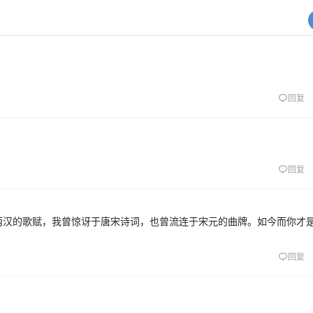
回复
回复
两汉的歌赋，我曾惊讶于唐宋诗词，也曾流连于宋元的曲牌。如今而你才
回复