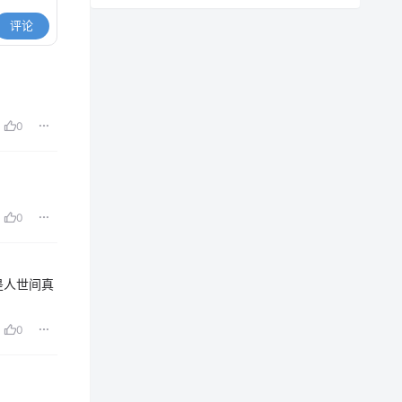
评论
0
0
是人世间真
0