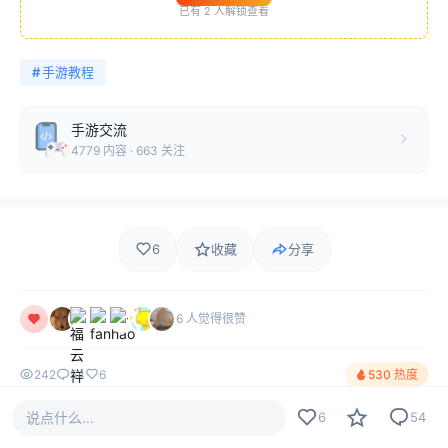
已有
2
人解锁查看
#
手游教程
手游交流
4779 内容 · 663 关注
6
收藏
分享
6 人觉得很赞
242
54
6
530 热度
说点什么...
6
54
评论
最新
热门
只看作者
54