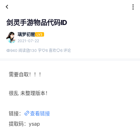
剑灵手游物品代码ID
璃梦初醒
LV3
2021-07-22
940 阅读
130 字
6 喜欢
6 评论
需要自取！！！
很乱 未整理版本！
链接：
查看链接
提取码：ysap