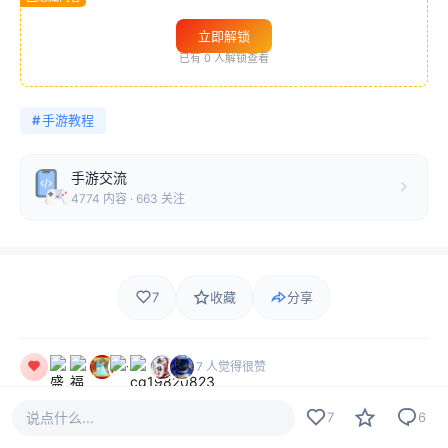
立即解锁
已有
0
人解锁查看
#
手游教程
手游交流
4774 内容 · 663 关注
7
收藏
分享
7 人觉得很赞
说点什么...
7
6
477
6
7
528 热度