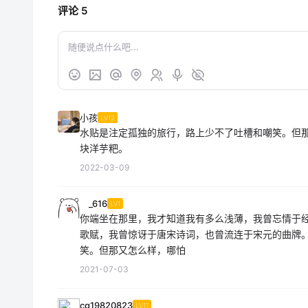
评论
5
小孩
LV12
水贴是注定孤独的旅行，路上少不了吐槽和嘲笑。但
块洋芋粑。
2022-03-09
_616
LV1
你端坐在那里，我才知道我有多么浅薄，我曾忘情于
歌赋，我曾惊讶于唐宋诗词，也曾流连于宋元的曲牌
笑。但那又怎么样，哪怕
2021-07-03
cg19820823
LV11