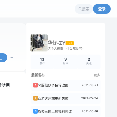
搜索
登录
华仔-ZY
LV4
这个人很懒，什么都没写~
注
13
3
2
发布
粉丝
关注
最新发布
更多
没啥用
竖版仙剑奇侠传改图
2021-08-21
1
西游客户端更新失败
2021-05-24
2
权倾三国上线福利修改
2021-05-16
3