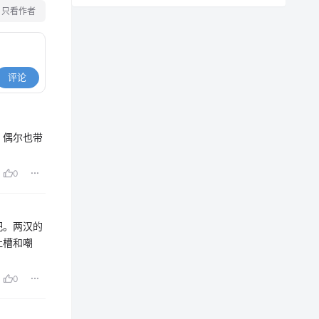
只看作者
评论
，偶尔也带
0
粑。两汉的
吐槽和嘲
0