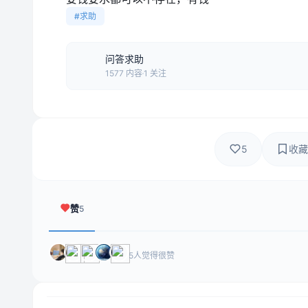
#求助
问答求助
1577 内容
1 关注
5
收藏
赞
5
5人觉得很赞