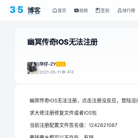
3
5
博客
<
/>
首页
视频
签到
排行榜
幽冥传奇IOS无法注册
华仔-ZY
LV4
413
2021-05-11
幽冥传奇IOS无法注册，点击注册没反应，登陆
求大佬注册修复文件或者IOS包
当前注册配置文件签名值：1242821087
要钱要水都可以不存在，有钱