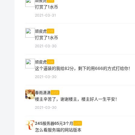
顽皮虎
LV8
打赏了1水币
2021-03-31
顽皮虎
LV8
打赏了1水币
2021-03-30
顽皮虎
LV8
这个逼装的我给82分，剩下的用666的方式打给你！
2021-03-30
春雨潇潇
LV12
楼主辛苦了，谢谢楼主，楼主好人一生平安！
2021-03-30
245服务器65元3个月
LV10
怎么看服务端的网站版本