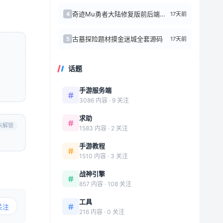
奇迹Mu勇者大陆修复版前后端源代码+Linux手工端
17天前
4
古墓探险题材摸金迷城全套源码
17天前
5
话题
手游服务端
3086 内容 · 9 关注
求助
未解锁
1583 内容 · 2 关注
手游教程
1510 内容 · 3 关注
战神引擎
857 内容 · 108 关注
工具
关注
216 内容 · 0 关注