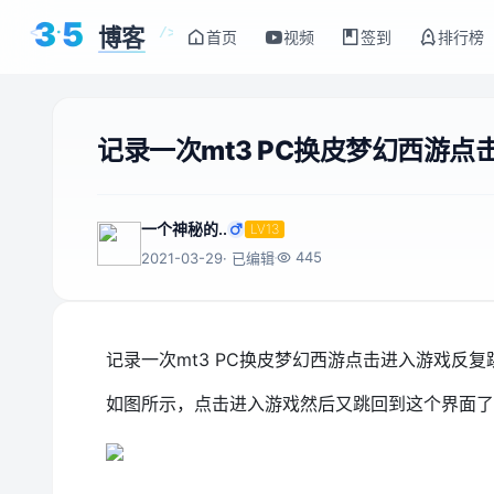
3
5
博客
<
/>
首页
视频
签到
排行榜
记录一次mt3 PC换皮梦幻西游
一个神秘的..
LV13
445
2021-03-29
· 已编辑
记录一次mt3 PC换皮梦幻西游点击进入游戏反
如图所示，点击进入游戏然后又跳回到这个界面了