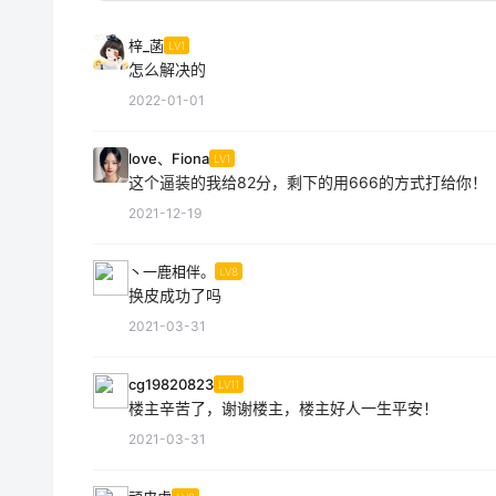
梓_菡
LV1
怎么解决的
2022-01-01
love、Fiona
LV1
这个逼装的我给82分，剩下的用666的方式打给你！
2021-12-19
丶一鹿相伴。
LV8
换皮成功了吗
2021-03-31
cg19820823
LV11
楼主辛苦了，谢谢楼主，楼主好人一生平安！
2021-03-31