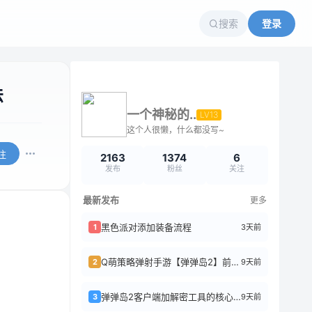
搜索
登录
法
一个神秘的..
LV13
这个人很懒，什么都没写~
注
2163
1374
6
发布
粉丝
关注
最新发布
更多
黑色派对添加装备流程
3天前
1
Q萌策略弹射手游【弹弹岛2】前后端全套源码+搭建教程
9天前
2
弹弹岛2客户端加解密工具的核心逻辑
9天前
3