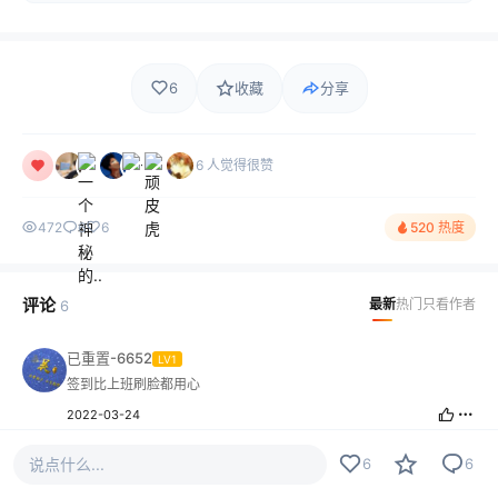
6
收藏
分享
6 人觉得很赞
472
6
6
520 热度
评论
最新
热门
只看作者
6
已重置-6652
LV1
签到比上班刷脸都用心
2022-03-24
说点什么...
6
6
a百度云网租号盘账号
LV5
卧槽！无奈本人没文化，一句卧槽行天下！