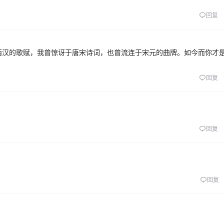
回复
两汉的歌赋，我曾惊讶于唐宋诗词，也曾流连于宋元的曲牌。如今而你才
回复
回复
回复