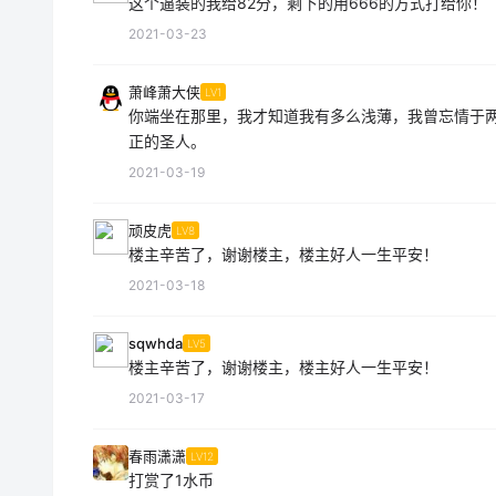
这个逼装的我给82分，剩下的用666的方式打给你！
2021-03-23
萧峰萧大侠
LV1
你端坐在那里，我才知道我有多么浅薄，我曾忘情于
正的圣人。
2021-03-19
顽皮虎
LV8
楼主辛苦了，谢谢楼主，楼主好人一生平安！
2021-03-18
sqwhda
LV5
楼主辛苦了，谢谢楼主，楼主好人一生平安！
2021-03-17
春雨潇潇
LV12
打赏了1水币