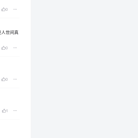
0
是人世间真
0
0
1