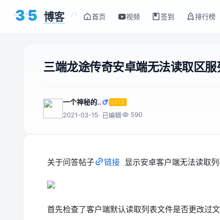
3
5
博客
<
/>
首页
视频
签到
排行榜
三端龙途传奇安卓端无法读取区服
一个神秘的..
LV13
590
2021-03-15
· 已编辑
关于问答帖子
链接
显示安卓客户端无法读取列
首先检查了客户端默认读取列表文件是否更改过文