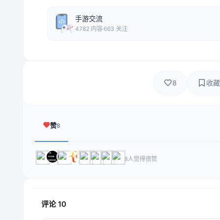
手游交流
4782 内容
663 关注
8
收藏
赞
8
8人觉得很赞
评论
10