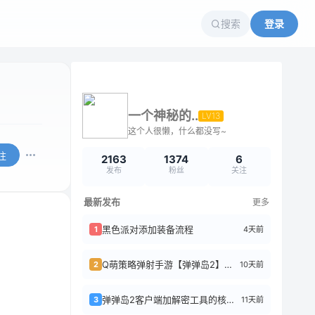
搜索
登录
一个神秘的..
LV13
这个人很懒，什么都没写~
注
2163
1374
6
发布
粉丝
关注
最新发布
更多
黑色派对添加装备流程
4天前
1
Q萌策略弹射手游【弹弹岛2】前后端全套源码+搭建教程
10天前
2
弹弹岛2客户端加解密工具的核心逻辑
11天前
3