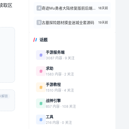
端读取区
奇迹Mu勇者大陆修复版前后端源代码+Linux手工端
18天前
4
古墓探险题材摸金迷城全套源码
19天前
5
话题
手游服务端
3087 内容 · 9 关注
求助
1583 内容 · 2 关注
手游教程
1510 内容 · 4 关注
未解锁
战神引擎
857 内容 · 108 关注
工具
216 内容 · 0 关注