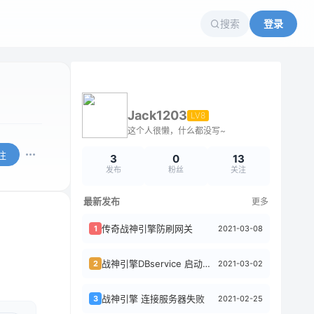
搜索
登录
Jack1203
LV8
这个人很懒，什么都没写~
注
3
0
13
发布
粉丝
关注
最新发布
更多
传奇战神引擎防刷网关
2021-03-08
1
战神引擎DBservice 启动时报读取sql错误
2021-03-02
2
战神引擎 连接服务器失败
2021-02-25
3