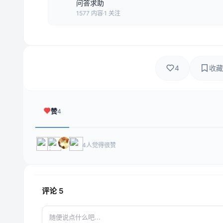
问答求助
1577 内容
1 关注
4
收藏
赞
4
4人觉得很赞
评论
5