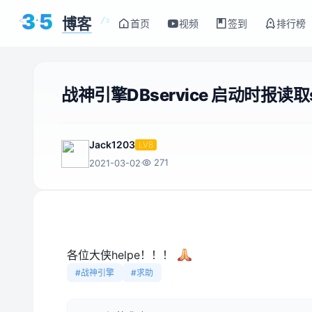
3
5
博客
<
/>
首页
视频
签到
排行榜
战神引擎DBservice 启动时报读取
Jack1203
LV8
271
2021-03-02
各位大侠helpe！！！
#战神引擎
#求助