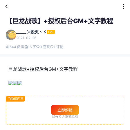
【巨龙战歌】+授权后台GM+文字教程
_____ン毁灭丶ゞ
LV5
2021-02-26
544 阅读
16 字
3 喜欢
1 评论
巨龙战歌+授权后台GM+文字教程
隐藏内容
立即解锁
已有
0
人解锁查看