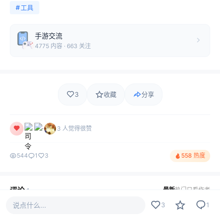
#
工具
手游交流
4775 内容 · 663 关注
3
收藏
分享
3 人觉得很赞
544
1
3
558 热度
评论
最新
热门
只看作者
1
说点什么...
3
1
wdgq
LV2