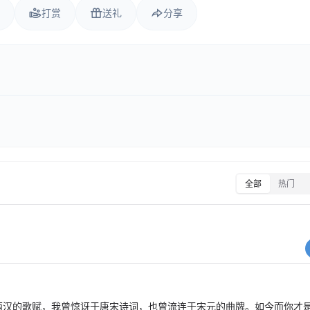
打赏
送礼
分享
全部
热门
两汉的歌赋，我曾惊讶于唐宋诗词，也曾流连于宋元的曲牌。如今而你才