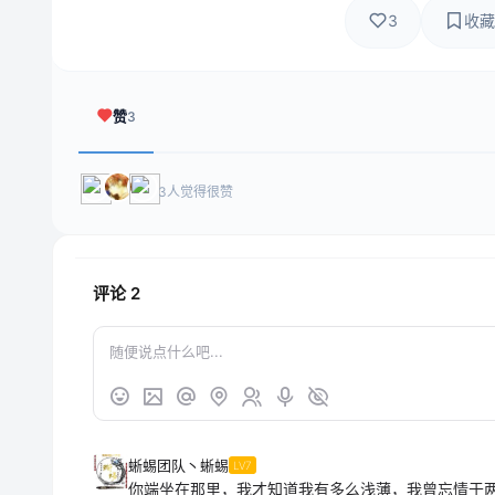
3
收藏
赞
3
3人觉得很赞
评论
2
蜥蜴团队丶蜥蜴
LV7
你端坐在那里，我才知道我有多么浅薄，我曾忘情于