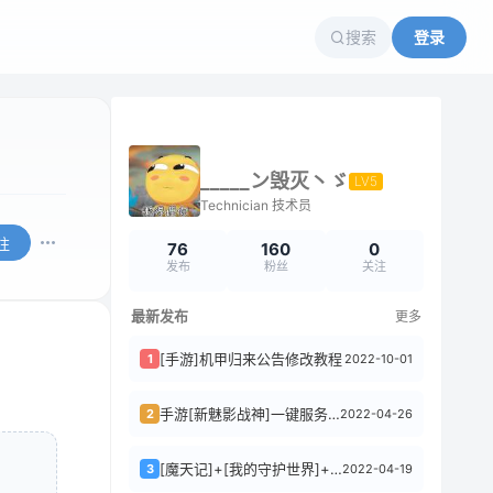
搜索
登录
_____ン毁灭丶ゞ
LV5
Technician 技术员
注
76
160
0
发布
粉丝
关注
最新发布
更多
[手游]机甲归来公告修改教程
2022-10-01
1
手游[新魅影战神]一键服务端+GM后台+安卓苹果+文字教程
2022-04-26
2
[魔天记]+[我的守护世界]+[挂机海贼王5H]一键端游戏+一机多开同时运行+后...
2022-04-19
3