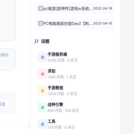
pc端游[超神传]游戏w系统一键服务端+客户端+充值后台+任务满货币+局域网+文...
2022-04-19
4
PC电脑端高仿版DayZ【刺激战场】吃鸡一键服务端+GM工具+客户端+MOD+配...
2022-04-15
5
话题
手游服务端
未解锁
3085 内容 · 9 关注
求助
1582 内容 · 1 关注
手游教程
1509 内容 · 3 关注
关注
战神引擎
856 内容 · 108 关注
工具
216 内容 · 0 关注