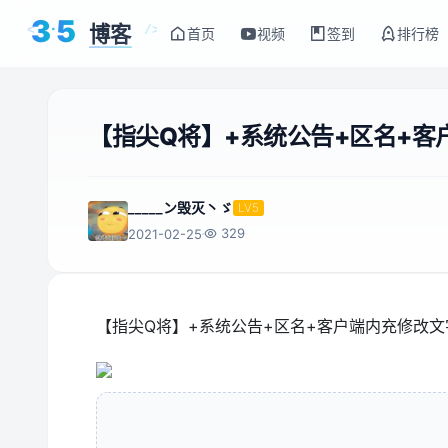
3
5
博客
<
/>
首页
视频
签到
排行榜
【指尖Q将】+系统公告+区名+
_____ン毁灭丶ゞ
LV5
329
2021-02-25
【指尖Q将】+系统公告+区名+客户端内充修改