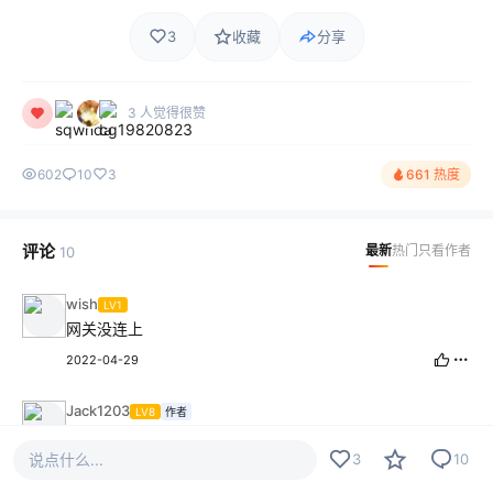
3
收藏
分享
3 人觉得很赞
602
10
3
661 热度
评论
最新
热门
只看作者
10
wish
LV1
网关没连上
2022-04-29
Jack1203
LV8
作者
水贴是注定孤独的旅行，路上少不了吐槽和嘲笑。但那又怎
说点什么...
么样，哪怕经验暴涨，我也要抢的漂亮！我是水神，我为自
3
10
己带盐，偶尔也带块洋芋粑。