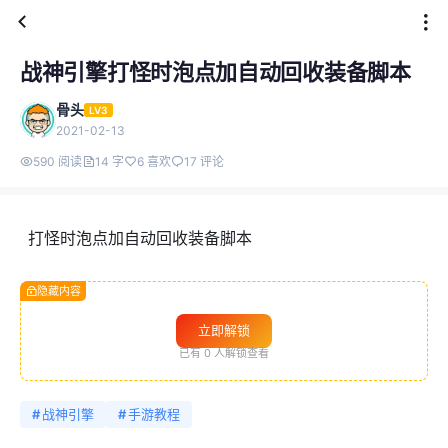
战神引擎打怪时泡点加自动回收装备脚本
骨头
LV3
2021-02-13
590 阅读
14 字
6 喜欢
17 评论
打怪时泡点加自动回收装备脚本
隐藏内容
立即解锁
已有
0
人解锁查看
#
战神引擎
#
手游教程