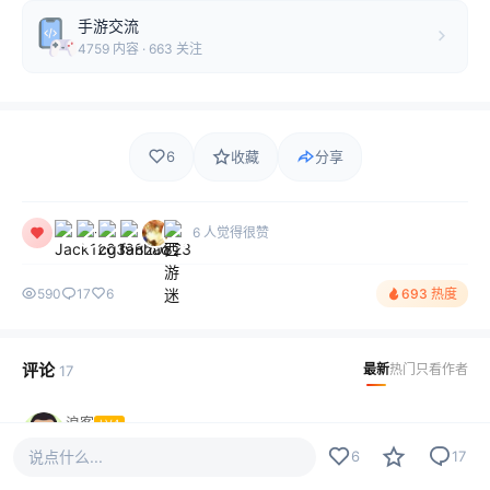
手游交流
4759 内容 · 663 关注
6
收藏
分享
6 人觉得很赞
590
17
6
693 热度
评论
最新
热门
只看作者
17
浪客
LV4
卧槽！无奈本人没文化，一句卧槽行天下！这个逼装的我给
说点什么...
6
17
82分，剩下的用666的方式打给你！