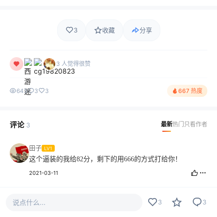
3
收藏
分享
3 人觉得很赞
643
3
3
667 热度
评论
最新
热门
只看作者
3
田子
LV1
这个逼装的我给82分，剩下的用666的方式打给你！
2021-03-11
cg19820823
LV11
说点什么...
3
3
水贴是注定孤独的旅行，路上少不了吐槽和嘲笑。但那又怎
么样，哪怕经验暴涨，我也要抢的漂亮！我是水神，我为自