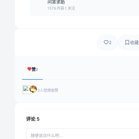
问答求助
1579 内容
1 关注
2
收藏
赞
2
2人觉得很赞
评论
5