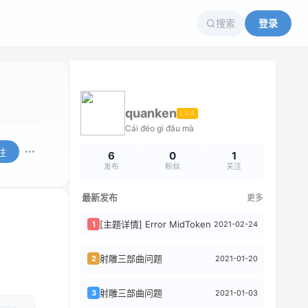
搜索
登录
quanken
LV4
Cái đéo gì đâu mà
注
6
0
1
发布
粉丝
关注
最新发布
更多
[主题详情] Error MidToken
2021-02-24
1
射雕三部曲问题
2021-01-20
2
射雕三部曲问题
2021-01-03
3