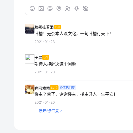
脸颊挂着泪
LV6
卧槽！无奈本人没文化，一句卧槽行天下！
2021-01-23
子墨
LV1
期待大神解决这个问题
2021-01-20
春雨潇潇
LV12
作者已回复
楼主辛苦了，谢谢楼主，楼主好人一生平安！
2021-01-20
— 展开
2
条回复