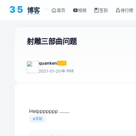
3
5
博客
<
/>
首页
视频
签到
排行榜
射雕三部曲问题
quanken
LV4
668
2021-01-20
Helppppppp ........
#求助