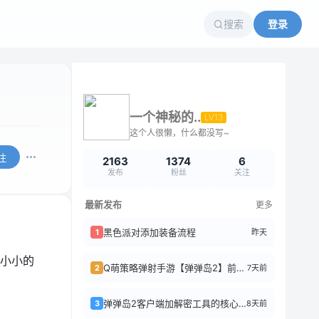
搜索
登录
一个神秘的..
LV13
这个人很懒，什么都没写~
注
2163
1374
6
发布
粉丝
关注
最新发布
更多
黑色派对添加装备流程
昨天
1
小小的
Q萌策略弹射手游【弹弹岛2】前后端全套源码+搭建教程
7天前
2
弹弹岛2客户端加解密工具的核心逻辑
8天前
3