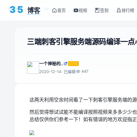
3
5
博客
<
/>
首页
视频
签到
排行榜
三端刺客引擎服务端源码编译一点
一个神秘的..
LV13
447
2020-12-14
· 已编辑
这两天利用空余时间看了一下刺客引擎服务端的源
然后觉得想试试能不能编译按照视频来多多少少也
总结仅供你们参考一下！如有错误的地方欢迎指正