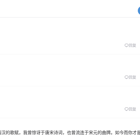
回复
回复
回复
两汉的歌赋，我曾惊讶于唐宋诗词，也曾流连于宋元的曲牌。如今而你才