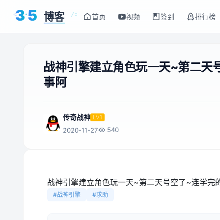
3
5
博客
<
/>
首页
视频
签到
排行榜
战神引擎建立角色玩一天~第二天
事阿​
传奇战神
LV1
540
2020-11-27
战神引擎建立角色玩一天~第二天号空了~连学完
#战神引擎
#求助