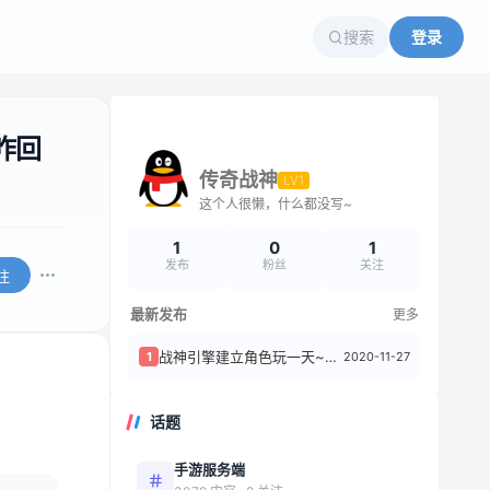
搜索
登录
咋回
传奇战神
LV1
这个人很懒，什么都没写~
1
0
1
发布
粉丝
关注
注
最新发布
更多
战神引擎建立角色玩一天~第二天号空了~连学完的技能都变成是未学习了~这咋回事阿​
2020-11-27
1
话题
手游服务端