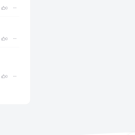
0
0
0