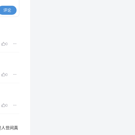
评论
0
0
0
是人世间真