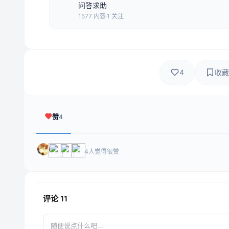
问答求助
1577 内容
1 关注
4
收藏
赞
4
4人觉得很赞
评论
11