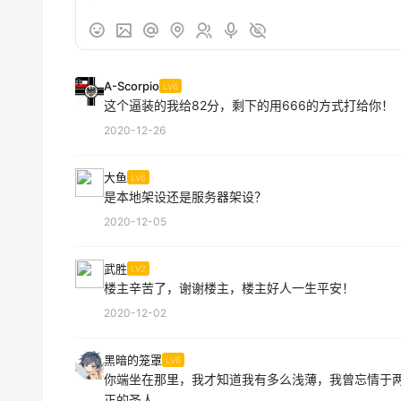
A-Scorpio
LV6
这个逼装的我给82分，剩下的用666的方式打给你！
2020-12-26
大鱼
LV6
是本地架设还是服务器架设？
2020-12-05
武胜
LV2
楼主辛苦了，谢谢楼主，楼主好人一生平安！
2020-12-02
黑暗的笼罩
LV6
你端坐在那里，我才知道我有多么浅薄，我曾忘情于
正的圣人。