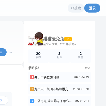
搜索
登录
猫猫爱兔兔
LV3
这个人很懒，什么都没写~
注
20
3
2
发布
粉丝
关注
最新发布
更多
关于口袋觉醒问题
2023-04-13
1
九州天下关闭市场和累充不能领取
2023-03-29
2
关注
口袋觉醒 勋章炸号了怎么办？
2022-10-11
3