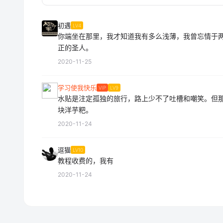
初遇
LV4
你端坐在那里，我才知道我有多么浅薄，我曾忘情于
正的圣人。
2020-11-25
学习使我快乐
VIP
LV9
水贴是注定孤独的旅行，路上少不了吐槽和嘲笑。但
块洋芋粑。
2020-11-24
逗猫
LV10
教程收费的，我有
2020-11-24