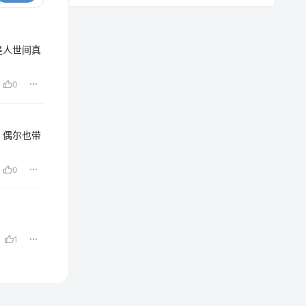
是人世间真
0
，偶尔也带
0
1