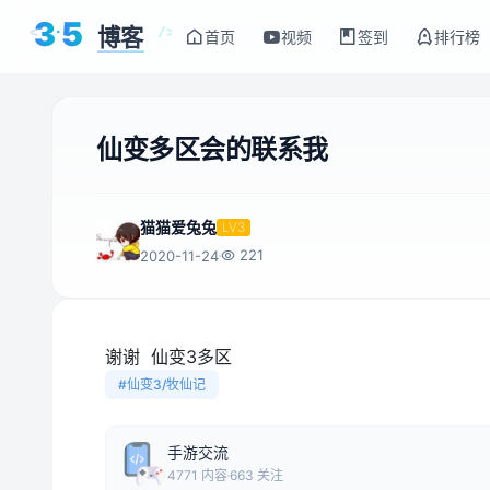
3
5
博客
<
/>
首页
视频
签到
排行榜
仙变多区会的联系我
猫猫爱兔兔
LV3
221
2020-11-24
谢谢 仙变3多区
#仙变3/牧仙记
手游交流
4771 内容
663 关注