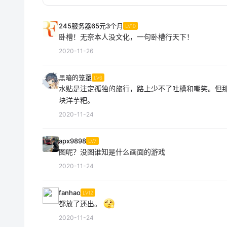
245服务器65元3个月
LV10
卧槽！无奈本人没文化，一句卧槽行天下！
2020-11-26
黑暗的笼罩
LV6
水贴是注定孤独的旅行，路上少不了吐槽和嘲笑。但
块洋芋粑。
2020-11-24
apx9898
LV7
图呢？没图谁知是什么画面的游戏
2020-11-24
fanhao
LV12
都放了还出。
2020-11-24