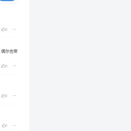
0
，偶尔也带
0
0
1