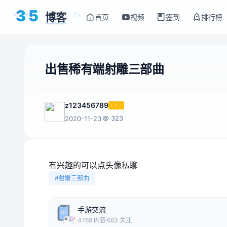
3
5
博客
<
/>
首页
视频
签到
排行榜
出售稀有端射雕三部曲
z123456789
LV2
323
2020-11-23
有兴趣的可以点头像私聊
#射雕三部曲
手游交流
4768 内容
663 关注